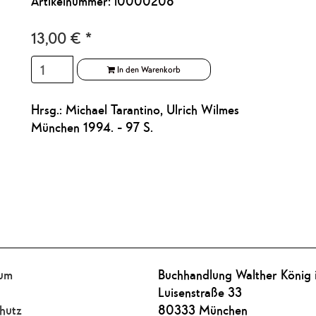
Artikelnummer: l0000208
13,00
€
*
In den Warenkorb
Hrsg.: Michael Tarantino, Ulrich Wilmes
München 1994. - 97 S.
sum
Buchhandlung Walther König
Luisenstraße 33
hutz
80333 München