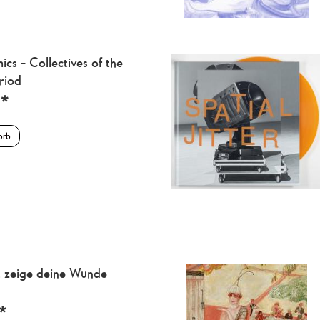
s - Collectives of the
riod
*
orb
. zeige deine Wunde
*