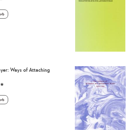
*
orb
er: Ways of Attaching
*
orb