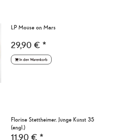
LP Mouse on Mars
29,90 € *
In den Warenkorb
Florine Stettheimer. Junge Kunst 35
(engl.)
11,90 € *