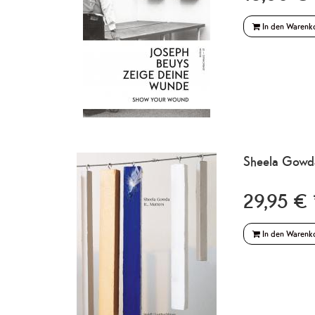
In den Warenk
Sheela Gowda.
29,95 € 
In den Warenk