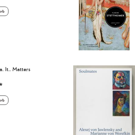
orb
 It.. Matters
*
orb